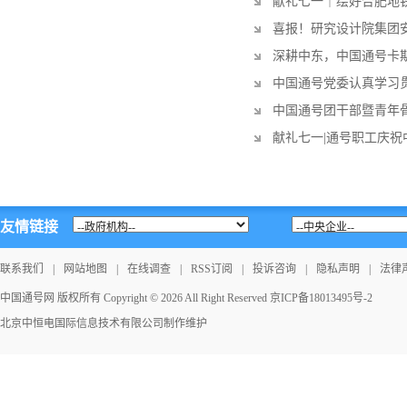
献礼七一｜绘好合肥地铁
喜报！研究设计院集团安
深耕中东，中国通号卡
中国通号党委认真学习
中国通号团干部暨青年
献礼七一|通号职工庆祝
友情链接
联系我们
|
网站地图
|
在线调查
|
RSS订阅
|
投诉咨询
|
隐私声明
|
法律
中国通号网 版权所有 Copyright © 2026 All Right Reserved
京ICP备18013495号-2
北京中恒电国际信息技术有限公司
制作维护