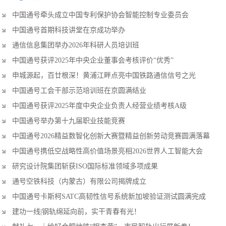
中国通号牵头成立中国专利保护协会智能控制专业委员会
中国通号首期科技讲堂在京成功举办
通信信息集团举办2026年科研人员培训班
中国通号获评2025年中央企业董事会考核评价“优秀”
申城源起，百廿根深！黄浦江畔点亮中国铁路通信信号之光
中国通号工会干部示范培训班在京圆满结业
中国通号获评2025年度中央企业负责人经营业绩考核A级
中国通号举办第十九届职业技能竞赛
中国通号2026精益数智化创新大赛暨精益创新劳动竞赛圆满落幕
中国通号携低空战略性高价值场景亮相2026世界人工智能大会
研究设计院集团斩获ISO国际标准领域多项成果
通号空铁科技（内蒙古）有限公司揭牌成立
中国通号卡斯柯SATC高韧性信号系统新加坡验证测试圆满完成
建功一线|钢轨绵延向前，实干青春有光！